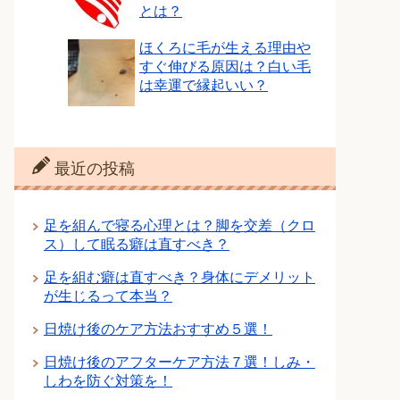
とは？
ほくろに毛が生える理由や
すぐ伸びる原因は？白い毛
は幸運で縁起いい？
最近の投稿
足を組んで寝る心理とは？脚を交差（クロ
ス）して眠る癖は直すべき？
足を組む癖は直すべき？身体にデメリット
が生じるって本当？
日焼け後のケア方法おすすめ５選！
日焼け後のアフターケア方法７選！しみ・
しわを防ぐ対策を！