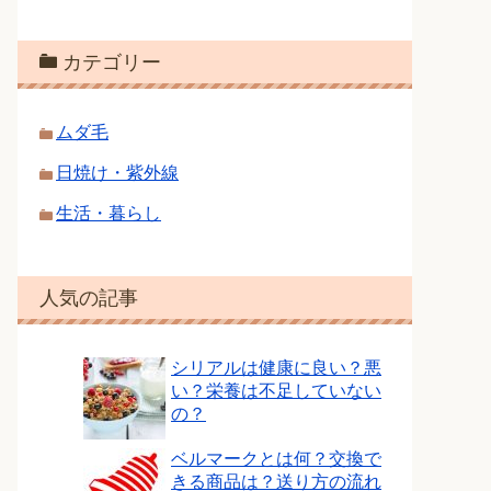
カテゴリー
ムダ毛
日焼け・紫外線
生活・暮らし
人気の記事
シリアルは健康に良い？悪
い？栄養は不足していない
の？
ベルマークとは何？交換で
きる商品は？送り方の流れ